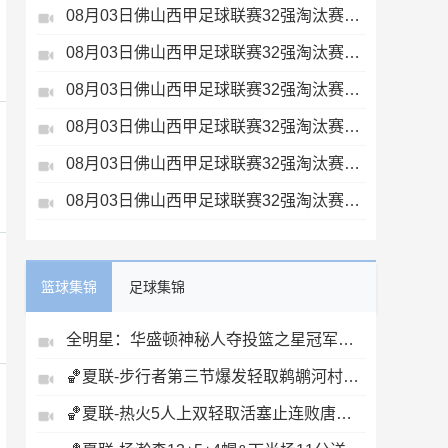
08月03日佛山西甲足球联赛32强淘汰赛广东客家青年VS广州英华思力U17全场录像
08月03日佛山西甲足球联赛32强淘汰赛广州求信VS顺德新青年全场录像
08月03日佛山西甲足球联赛32强淘汰赛广州蜀地红VS广州戴拿模全场录像
08月03日佛山西甲足球联赛32强淘汰赛三水乐民兴健力宝VS中国澳门澳科精英全场录像
08月03日佛山西甲足球联赛32强淘汰赛广东凤铝VS湛江八部科技全场录像
08月03日佛山西甲足球联赛32强淘汰赛大塘控股VS茂名市点都得全场录像
篮球集锦
足球集锦
全明星：华盛顿神秘人夺投篮之星冠军！福德夺得三分大赛冠军！
🏀夏联-步行者第三节爆发轻取鹈鹕河村勇辉5+5+12斯劳森22分
🏀夏联-热火5人上双轻取活塞止连败唐纳森20+8+10奥科里27分