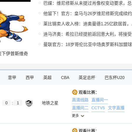
巴媒
莱比锡卖人收
迪马
签下伊普斯维奇
，签约3年
意甲
西甲
英超
CBA
英足总杯
巴东杯U20
观看比赛：
高清线路
直播间一
0
:
1
地铁之星
直播间二
CCTV5
文字直播
更多
观看比赛：