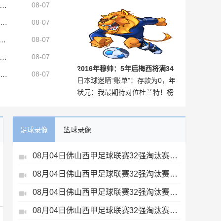
：维尼修斯从未提过肖像权变动要求，总年收入将远超2000万欧
08-07
有一个世界级球员
他留下！官方：皇马与26岁维尼修斯完成续约，新合同至2032年
08-07
入榜：迪奥曼德1.25亿欧居首，舍什科索博奥尔莫在列
08-07
济奥：希拉已经提前返回意大利，将接受物理治疗恢复肌肉伤势
08-07
2016年穆帅：5年后梅西将满34
曼联官方：18岁哥伦比亚中场奥罗斯科加盟球队，将进入青训体系
08-07
日本球迷晒“账单”：存款为0，年
岁，到时我们都会哭泣的
状元：我最期待对位杜兰特！榜
假为0，但日本队比赛从未错过
眼：詹姆斯是我的偶像！
足球录像
篮球录像
08月04日佛山西甲足球联赛32强淘汰赛贪玩游戏VS美的薪火全场录像
08月04日佛山西甲足球联赛32强淘汰赛藝品高國際VS湛江狂狼·粵辉能源全场录像
08月04日佛山西甲足球联赛32强淘汰赛肇庆恒骏成VS三七互娱全场录像
08月04日佛山西甲足球联赛32强淘汰赛广东西南建设VS香港圣徒全场录像