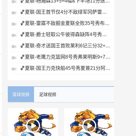
🏀夏联-杨瀚森13+5+4帽&下半场11分送惊艳妙传开拓者力克掘金
🏀夏联-国王首节仅4分不敌绿军冈萨雷斯24+10+5塞纳克10+12
🏀夏联-雷霆不敌掘金夏联全败35号秀布拉齐尔32+6马拉14+7+6
🏀夏联-爵士轻取公牛彼得森缺阵4号秀威尔逊19+8+5帽罚球6中0
🏀夏联-奇才送国王首败莱利6记三分32+6迪班萨23+7雷诺20+12
🏀夏联-老鹰力克篮网8号秀弗莱明斯9+7+5科比·约翰逊17+7
🏀夏联-国王力克快船45号秀夏普21分阿卡夫19+7瓦格勒7中1
篮球视频
足球视频