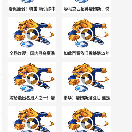
看似瘦弱！特雷·杨训练中
😁马克西招募詹姆斯：说
单手可以举起95磅哑铃😯
服他并不是难 几次电话几
条短信搞定
全场炸裂！国内寻乌夏季
如此再看依旧震撼🤯12年
篮球联赛上演4秒半场单手
前6尺2寸奎·帕克的炸扣引
超远绝杀好戏！
爆全网！
嫁给最出名男人之一！詹
萧华：詹姆斯退役后 谁是
嫂：詹姆斯有一点特别好
联盟门面要靠他们自己争
他始终表里如一
取