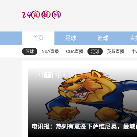
首页
足球
篮球
直
篮球
NBA直播
CBA直播
足球
英超直播
中
1
2
3
4
5
电讯报：热刺有意签下萨维尼奥，曼城已经物色内托为潜在替代者