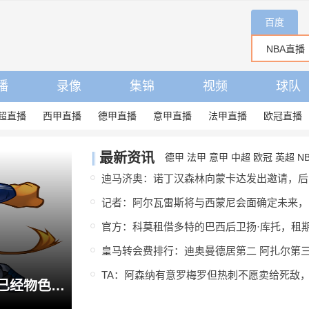
百度
播
录像
集锦
视频
球队
超直播
西甲直播
德甲直播
意甲直播
法甲直播
欧冠直播
最新资讯
德甲
法甲
意甲
中超
欧冠
英超
N
迪
记
左右边翼均就位！皇马一天内先后官宣签下迪奥曼德、续约维尼修斯