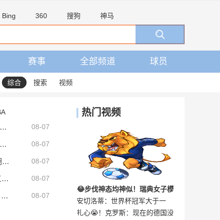
Bing
360
搜狗
神马
赛事
全部频道
球员
综合
搜索
视频
热门视频
BA
马济奥：诺丁汉森林向蒙卡达发出邀请，后者可能前往英超发展
08-07
者：阿尔瓦雷斯将与西蒙尼会面确定未来，罗梅罗即将加盟马竞
08-07
官方：科莫租借多特的巴西后卫扬·库托，租期一个赛季
08-07
皇马转会费排行：迪奥曼德居第二 阿扎尔第三 C罗第五 齐达内第七
08-07
😂步伐神态均神似！瑞典女子模
TA：阿森纳有意罗梅罗但热刺不愿卖给死敌，马竞国米是最可能下家
08-07
安切洛蒂：世界杯冠军大于一
记者：阿森纳周五官宣吉马良斯加盟，球员已签下4+1的合同
仿哈兰德！网友：这简直一模一
扎心😭！克罗斯：现在的德国没
切，踢的好看与否并不重要！
样