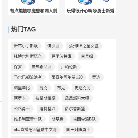
有点尴尬🤣魔兽和湖人前
玩得很开心啊😄勇士新秀
队友厄尔·克拉克单挑！吃
伦德博格回到儿时打球的
热门TAG
了个大帽！
公园一顿乱杀~
新布尔丁斯联
佛罗亚
清州KB之星女篮
托博尔科斯塔奈
萨里波特库
兰黑姆
保罗
弗热希尼亚
卢帕伦斯
马尔巴顿流浪者
蒂察尔阿尔曼U20
罗达
诺里辛比
捷克
布克
史达克劳
阿罗卡
拉格斯维德
凤凰燃料大师
公路勇士
迪特基兴
萨尔普斯堡
维多利亚青年队
斯基腾
埃因霍温B队
nba直播吧98篮球中文网
国王对阵勇士