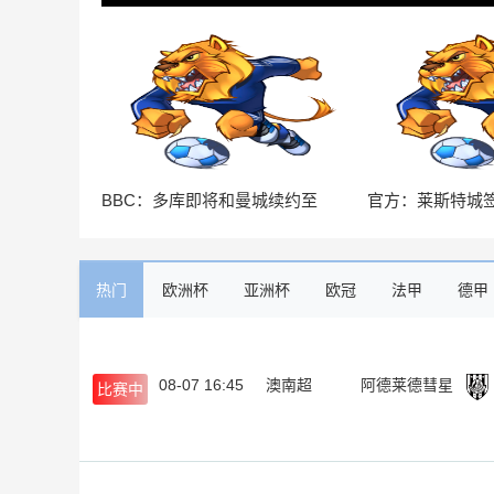
BBC：多库即将和曼城续约至
官方：莱斯特城
2031年，预计下周官宣
边锋维斯·伯恩斯
热门
欧洲杯
亚洲杯
欧冠
法甲
德甲
08-07 16:45
澳南超
阿德莱德彗星
比赛中